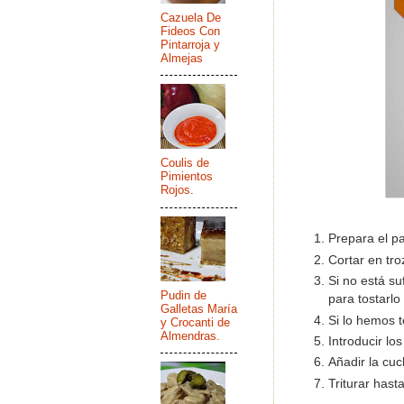
Cazuela De
Fideos Con
Pintarroja y
Almejas
Coulis de
Pimientos
Rojos.
Prepara el p
Cortar en tro
Si no está s
Pudin de
para tostarlo
Galletas María
Si lo hemos t
y Crocanti de
Almendras.
Introducir lo
Añadir la cuc
Triturar hast