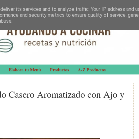
eliver its services and to analyze traffic. Your IP address and 
ormance and security metrics to ensure quality of service, gen
abuse.
Elabora tu Menú
Productos
A-Z Productos
do Casero Aromatizado con Ajo y