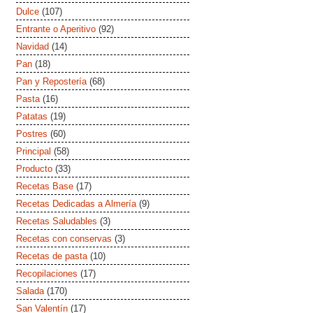
Dulce
(107)
Entrante o Aperitivo
(92)
Navidad
(14)
Pan
(18)
Pan y Repostería
(68)
Pasta
(16)
Patatas
(19)
Postres
(60)
Principal
(58)
Producto
(33)
Recetas Base
(17)
Recetas Dedicadas a Almería
(9)
Recetas Saludables
(3)
Recetas con conservas
(3)
Recetas de pasta
(10)
Recopilaciones
(17)
Salada
(170)
San Valentín
(17)