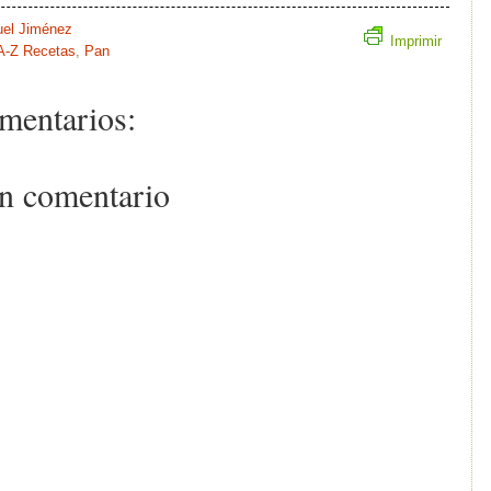
el Jiménez
Imprimir
A-Z Recetas
,
Pan
mentarios:
un comentario