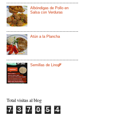
Albóndigas de Pollo en
Salsa con Verduras
Atún a la Plancha
Semillas de Lino🌾
Total visitas al blog
7
3
7
0
5
4