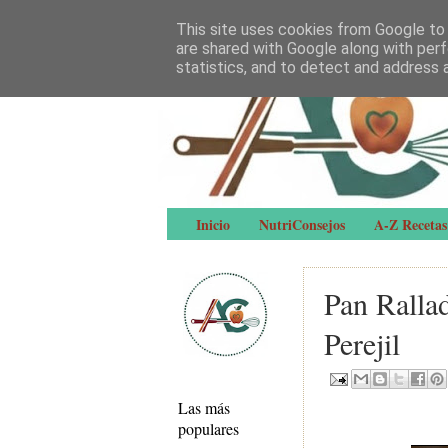
This site uses cookies from Google to d
are shared with Google along with perf
statistics, and to detect and address 
Inicio
NutriConsejos
A-Z Recetas
Pan Ralla
Perejil
Las más
populares