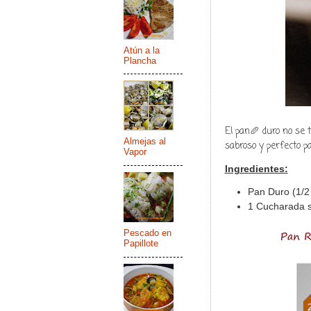
Atún a la
Plancha
El pan🥖 duro no se t
Almejas al
sabroso y perfecto p
Vapor
Ingredientes:
Pan Duro (1/2
1 Cucharada s
Pescado en
Papillote