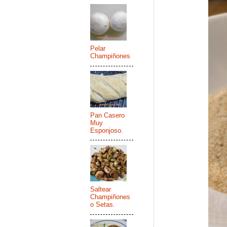
Pelar
Champiñones
Pan Casero
Muy
Esponjoso.
Saltear
Champiñones
o Setas.