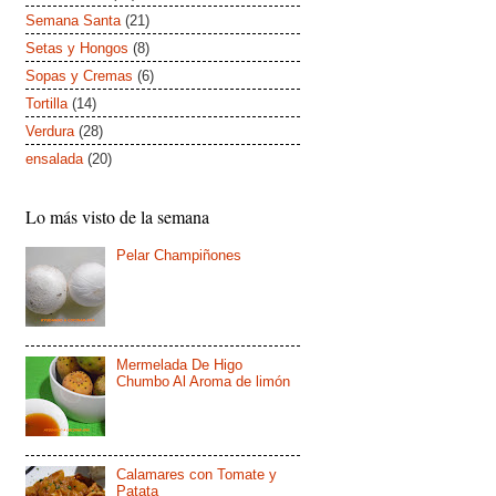
Semana Santa
(21)
Setas y Hongos
(8)
Sopas y Cremas
(6)
Tortilla
(14)
Verdura
(28)
ensalada
(20)
Lo más visto de la semana
Pelar Champiñones
Mermelada De Higo
Chumbo Al Aroma de limón
Calamares con Tomate y
Patata