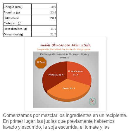
Energía (kcal)
387
Proteína (g)
23,1
Hidratos de
20,1
Carbono (g)
Fibra dietética (g)
11,7
Grasa total (g)
21,4
Comenzamos por mezclar los ingredientes en un recipiente.
En primer lugar, las judías que previamente habremos
lavado y escurrido, la soja escurrida, el tomate y las