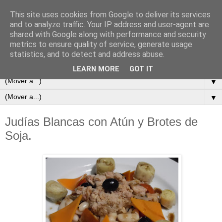
This site uses cookies from Google to deliver its services
and to analyze traffic. Your IP address and user-agent are
shared with Google along with performance and security
metrics to ensure quality of service, generate usage
statistics, and to detect and address abuse.
LEARN MORE
GOT IT
▼
▼
Judías Blancas con Atún y Brotes de
Soja.