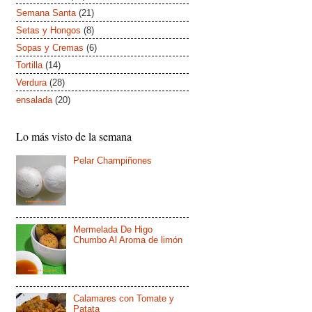
Semana Santa
(21)
Setas y Hongos
(8)
Sopas y Cremas
(6)
Tortilla
(14)
Verdura
(28)
ensalada
(20)
Lo más visto de la semana
Pelar Champiñones
Mermelada De Higo
Chumbo Al Aroma de limón
Calamares con Tomate y
Patata