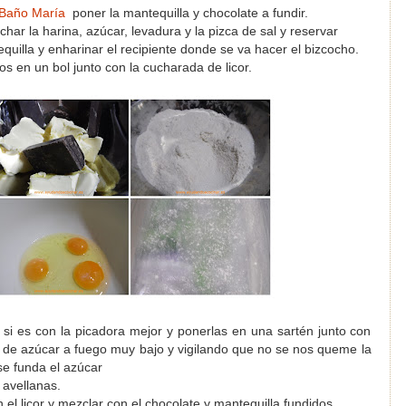
Baño María
poner la mantequilla y chocolate a fundir.
char la harina, azúcar, levadura y la pizca de sal y reservar
uilla y enharinar el recipiente donde se va hacer el bizcocho.
os en un bol junto con la cucharada de licor.
, si es con la picadora mejor y ponerlas en una sartén junto con
 de azúcar a fuego muy bajo y vigilando que no se nos queme la
se funda el azúcar
 avellanas.
 el licor y mezclar con el chocolate y mantequilla fundidos.