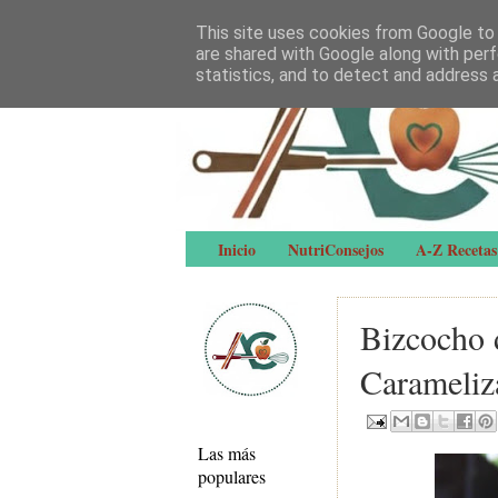
This site uses cookies from Google to d
are shared with Google along with perf
statistics, and to detect and address 
Inicio
NutriConsejos
A-Z Recetas
Bizcocho 
Carameliz
Las más
populares