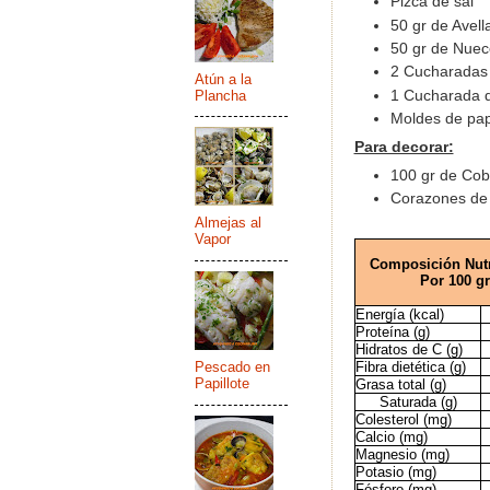
Pizca de sal
50 gr de Avel
50 gr de Nuec
2 Cucharadas 
Atún a la
Plancha
1 Cucharada d
Moldes de pa
Para decorar:
100 gr de Cob
Corazones de
Almejas al
Vapor
Composición Nutr
Por 100 gr
Energía (kcal)
Proteína (g)
Hidratos de C (g)
Fibra dietética (g)
Pescado en
Papillote
Grasa total (g)
Saturada (g)
Colesterol (mg)
Calcio (mg)
Magnesio (mg)
Potasio (mg)
Fósforo (mg)