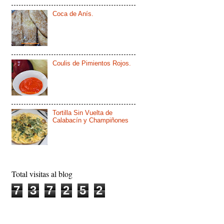
Coca de Anís.
Coulis de Pimientos Rojos.
Tortilla Sin Vuelta de
Calabacín y Champiñones
Total visitas al blog
7
3
7
2
5
2