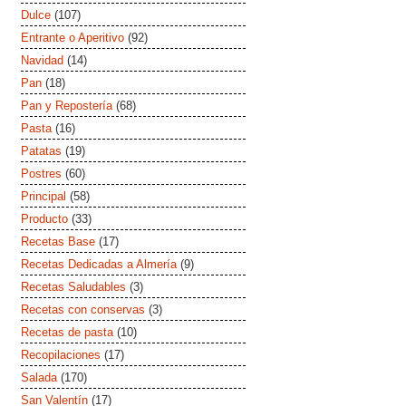
Dulce
(107)
Entrante o Aperitivo
(92)
Navidad
(14)
Pan
(18)
Pan y Repostería
(68)
Pasta
(16)
Patatas
(19)
Postres
(60)
Principal
(58)
Producto
(33)
Recetas Base
(17)
Recetas Dedicadas a Almería
(9)
Recetas Saludables
(3)
Recetas con conservas
(3)
Recetas de pasta
(10)
Recopilaciones
(17)
Salada
(170)
San Valentín
(17)