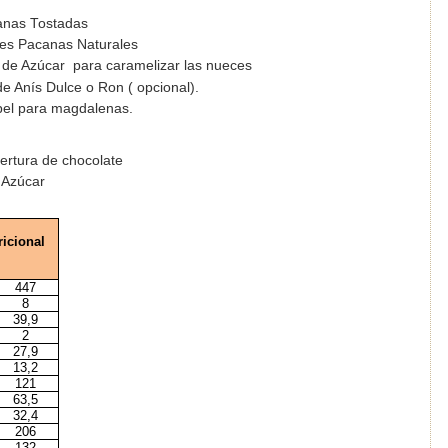
lanas Tostadas
es Pacanas Naturales
de Azúcar para caramelizar las nueces
e Anís Dulce o Ron ( opcional).
pel para magdalenas.
ertura de chocolate
 Azúcar
icional
447
8
39,9
2
27,9
13,2
121
63,5
32,4
206
132