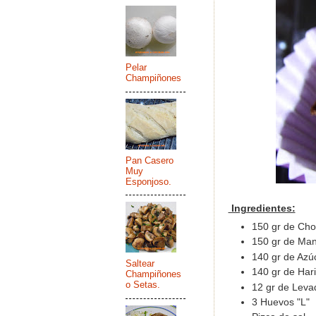
Pelar
Champiñones
Pan Casero
Muy
Esponjoso.
Ingredientes:
150 gr de Cho
150 gr de Man
140 gr de Azú
Saltear
140 gr de Har
Champiñones
o Setas.
12 gr de Leva
3 Huevos "L"