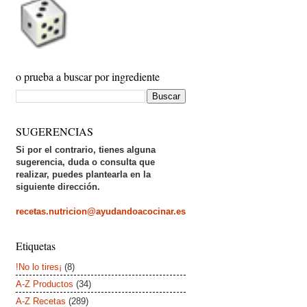
o prueba a buscar por ingrediente
SUGERENCIAS
Si por el contrario, tienes alguna
sugerencia, duda o consulta que
realizar, puedes plantearla en la
siguiente dirección.
recetas.nutricion@ayudandoacocinar.es
Etiquetas
!No lo tires¡
(8)
A-Z Productos
(34)
A-Z Recetas
(289)