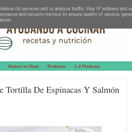
eliver its services and to analyze traffic. Your IP address and 
ormance and security metrics to ensure quality of service, gen
abuse.
Elabora tu Menú
Productos
A-Z Productos
De Tortilla De Espinacas Y Salmón
.