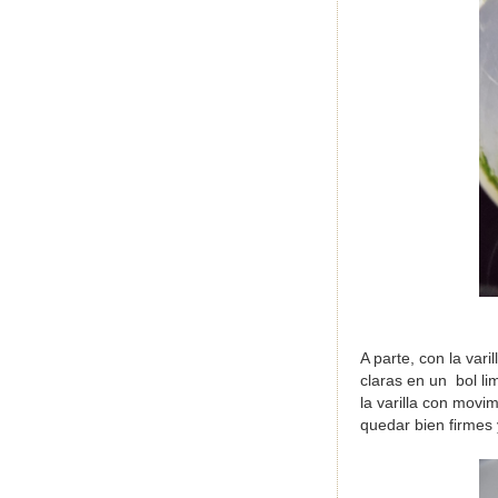
A parte, con la var
claras en un bol li
la varilla con movi
quedar bien firmes