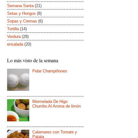
Semana Santa
(21)
Setas y Hongos
(8)
Sopas y Cremas
(6)
Tortilla
(14)
Verdura
(28)
ensalada
(20)
Lo más visto de la semana
Pelar Champiñones
Mermelada De Higo
Chumbo Al Aroma de limón
Calamares con Tomate y
Patata