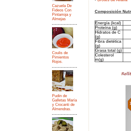
Cazuela De
Fideos Con
Composición Nutri
Pintarroja y
Almejas
Energía (kcal)
Proteína (g)
Hidratos de C
(g)
Fibra dietética
(g)
Grasa total (g)
Coulis de
Colesterol
Pimientos
m(g)
Rojos.
Pudin de
Galletas María
y Crocanti de
Almendras.