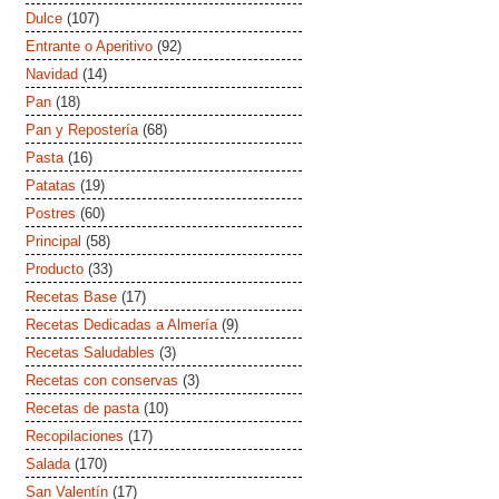
Dulce
(107)
Entrante o Aperitivo
(92)
Navidad
(14)
Pan
(18)
Pan y Repostería
(68)
Pasta
(16)
Patatas
(19)
Postres
(60)
Principal
(58)
Producto
(33)
Recetas Base
(17)
Recetas Dedicadas a Almería
(9)
Recetas Saludables
(3)
Recetas con conservas
(3)
Recetas de pasta
(10)
Recopilaciones
(17)
Salada
(170)
San Valentín
(17)