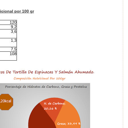
cional por 100 gr
120
9,2
3,6
1,3
7,5
108