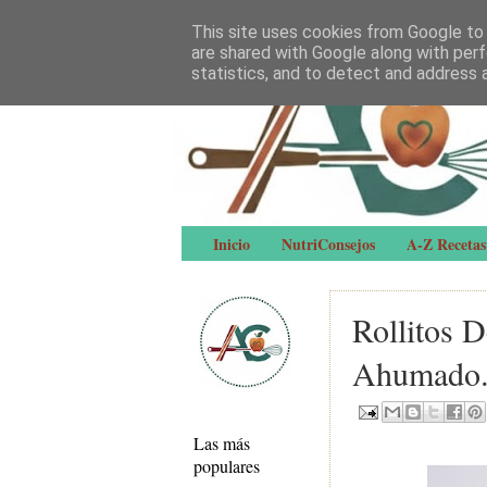
This site uses cookies from Google to d
are shared with Google along with perf
statistics, and to detect and address 
Inicio
NutriConsejos
A-Z Recetas
Rollitos 
Ahumado
Las más
populares