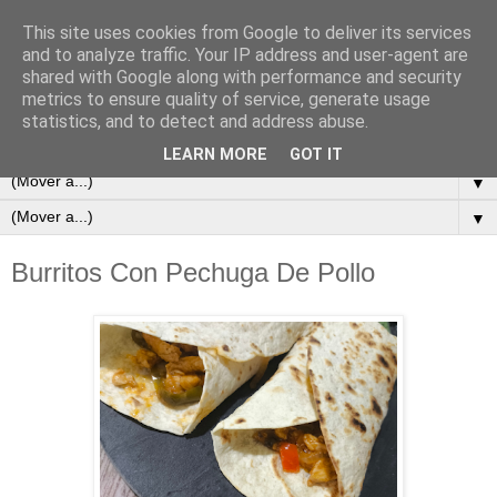
This site uses cookies from Google to deliver its services
and to analyze traffic. Your IP address and user-agent are
shared with Google along with performance and security
metrics to ensure quality of service, generate usage
statistics, and to detect and address abuse.
LEARN MORE
GOT IT
▼
▼
Burritos Con Pechuga De Pollo