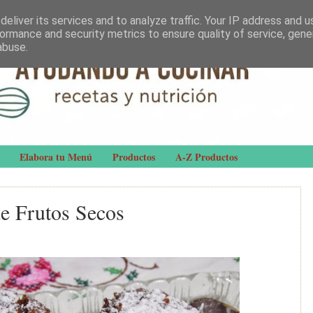
eliver its services and to analyze traffic. Your IP address and 
ormance and security metrics to ensure quality of service, gen
abuse.
Elabora tu Menú
Productos
A-Z Productos
e Frutos Secos