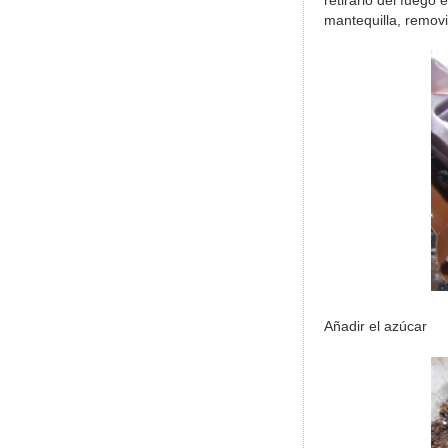
retirarlo del fuego 
mantequilla, remov
Añadir el azúcar