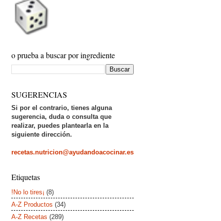
o prueba a buscar por ingrediente
SUGERENCIAS
Si por el contrario, tienes alguna
sugerencia, duda o consulta que
realizar, puedes plantearla en la
siguiente dirección.
recetas.nutricion@ayudandoacocinar.es
Etiquetas
!No lo tires¡
(8)
A-Z Productos
(34)
A-Z Recetas
(289)