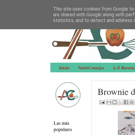
This site uses cookies from Google to d
are shared with Google along with perf
statistics, and to detect and address 
Inicio
NutriConsejos
A-Z Recetas
Brownie d
Las más
populares