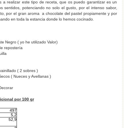
s a realizar este tipo de receta, que os puedo garantizar es un
s sentidos, potenciando no solo el gusto, por el intenso sabor,
ato, por el gran aroma a chocolate del pastel propiamente y por
nando en toda la estancia donde lo hemos cocinado.
te Negro ( yo he utilizado Valor)
de repostería
illa
ainillado ( 2 sobres )
Secos ( Nueces y Avellanas )
Decorar
cional por 100 gr
497
5,2
52,9