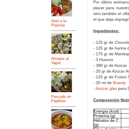
Por último animaro
placer para nuestro
sino también el olf
el que deja impreg
Atún a la
Plancha
Ingredientes:
- 125 gr de Chocola
- 125 gr de harina 
- 175 gr de Mantequ
Almejas al
- 3 Huevos
Vapor
- 380 gr de Azúcar
- 20 gr de Azúcar Av
- 125 gr de Frutos 
- 20 ml de
Brandy
-
Azúcar glas
para 
Pescado en
Composición Nutri
Papillote
Energía (kcal)
Proteína (g)
Hidratos de C
(g)