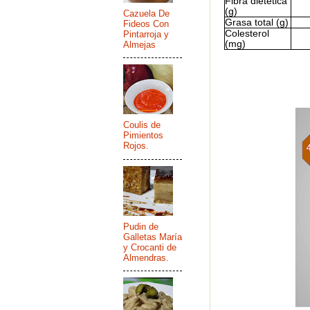
Fibra dietética
(g)
Cazuela De
Grasa total (g)
Fideos Con
Colesterol
Pintarroja y
(mg)
Almejas
Coulis de
Pimientos
Rojos.
Pudin de
Galletas María
y Crocanti de
Almendras.