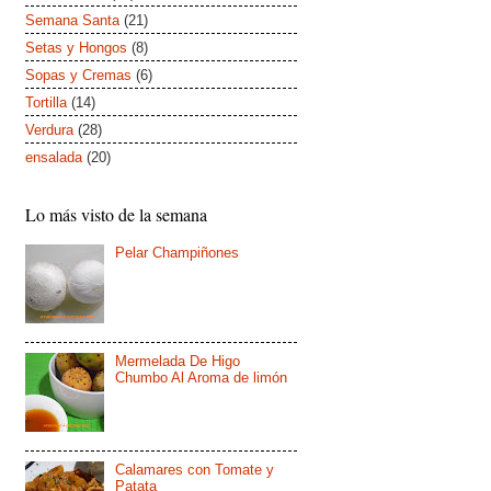
Semana Santa
(21)
Setas y Hongos
(8)
Sopas y Cremas
(6)
Tortilla
(14)
Verdura
(28)
ensalada
(20)
Lo más visto de la semana
Pelar Champiñones
Mermelada De Higo
Chumbo Al Aroma de limón
Calamares con Tomate y
Patata