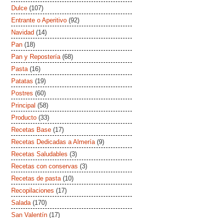
Dulce
(107)
Entrante o Aperitivo
(92)
Navidad
(14)
Pan
(18)
Pan y Repostería
(68)
Pasta
(16)
Patatas
(19)
Postres
(60)
Principal
(58)
Producto
(33)
Recetas Base
(17)
Recetas Dedicadas a Almería
(9)
Recetas Saludables
(3)
Recetas con conservas
(3)
Recetas de pasta
(10)
Recopilaciones
(17)
Salada
(170)
San Valentín
(17)