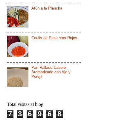
Atún a la Plancha
Coulis de Pimientos Rojos.
Pan Rallado Casero
Aromatizado con Ajo y
Perejil
Total visitas al blog
7
3
6
9
6
8